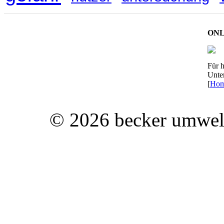
ONL
Für h
Unte
[
Hom
© 2026 becker umwelt